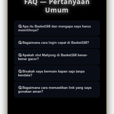
FAQ — Pertanyaan
Umum
🤔 Apa itu Basket168 dan mengapa saya harus
memilihnya?
Basket168 adalah platform slot
🤔 Bagaimana cara login cepat di Basket168?
Mahjong resmi yang menghadirkan
Cukup klik link resmi Basket168,
pengalaman bermain gacor dengan
🤔 Apakah slot Mahjong di Basket168 benar-
masukkan akun Anda, dan langsung
benar gacor?
akses cepat. Pilihan tepat untuk
akses semua permainan. Sistem
pemain yang ingin menang lebih
Ya. Semua permainan di Basket168
🤔 Bisakah saya bermain kapan saja tanpa
login cepat meminimalkan waktu
mudah dan nyaman tanpa hambatan
menggunakan algoritma resmi yang
kendala?
tunggu, sehingga Anda bisa fokus
login lama.
adil, transparan, dan peluang
Tentu. Basket168 buka 24 jam,
pada strategi menang.
🤔 Bagaimana cara memastikan link yang saya
menang tinggi. Ini memberi Anda
dengan server stabil dan support
gunakan aman?
kombinasi sensasi dan keuntungan
siap membantu. Tidak ada batasan
Pastikan selalu akses link resmi
nyata.
waktu, sehingga setiap peluang
Basket168 yang terverifikasi. Hindari
menang bisa dimanfaatkan kapan