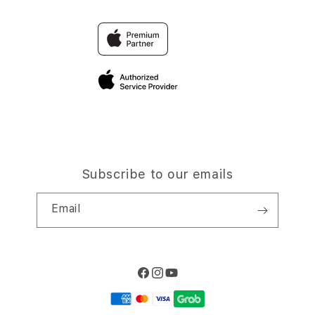
Trade-in
LOGIN SLOT GACOR
Why Shop at iStudio
FAQ
Traveller’s Reservation
Elush Corporate Website
Privacy Policy
Site Terms of Use
Subscribe to our emails
Email
Facebook
Instagram
YouTube
Payment
methods