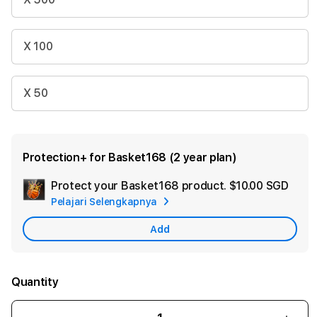
X 100
X 50
Protection+ for Basket168 (2 year plan)
Protect your Basket168 product.
$10.00 SGD
Add
Pelajari Selengkapnya
App
Car
Add
Quantity