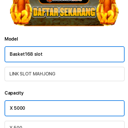
Model
Basket168 slot
LINK SLOT MAHJONG
Capacity
X 5000
X 500