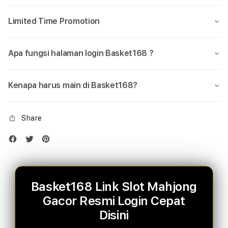
Limited Time Promotion
Apa fungsi halaman login Basket168 ?
Kenapa harus main di Basket168?
Share
Basket168 Link Slot Mahjong
Gacor Resmi Login Cepat
Disini